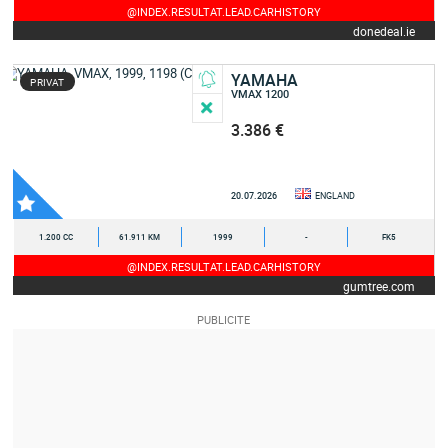
@INDEX.RESULTAT.LEAD.CARHISTORY
donedeal.ie
YAMAHA
PRIVAT
VMAX 1200
3.386 €
20.07.2026
ENGLAND
1.200 CC
61.911 KM
1999
-
FK5
@INDEX.RESULTAT.LEAD.CARHISTORY
gumtree.com