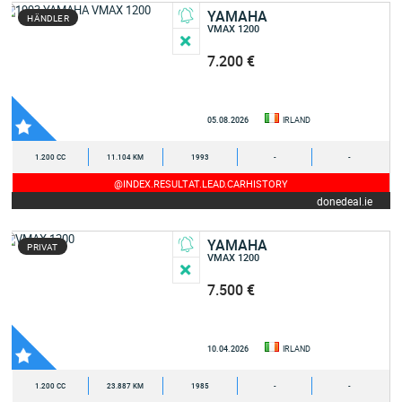
YAMAHA
HÄNDLER
VMAX 1200
7.200 €
05.08.2026
IRLAND
1.200 CC
11.104 KM
1993
-
-
@INDEX.RESULTAT.LEAD.CARHISTORY
donedeal.ie
YAMAHA
PRIVAT
VMAX 1200
7.500 €
10.04.2026
IRLAND
1.200 CC
23.887 KM
1985
-
-