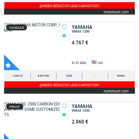
@INDEX.RESULTAT.LEAD.CARHISTORY
motohunt.com
YAMAHA
HÄNDLER
VMAX 1200
4.767 €
31.07.2026
USA
1.200 CC
8.834 KM
2006
-
60084
@INDEX.RESULTAT.LEAD.CARHISTORY
motohunt.com
YAMAHA
PRIVAT
VMAX 1200
2.960 €