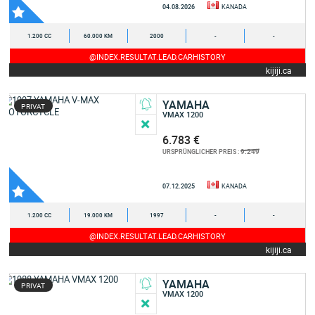
04.08.2026
KANADA
1.200 CC
60.000 KM
2000
-
-
@INDEX.RESULTAT.LEAD.CARHISTORY
kijiji.ca
YAMAHA
PRIVAT
VMAX 1200
6.783 €
9.249
URSPRÜNGLICHER PREIS :
07.12.2025
KANADA
1.200 CC
19.000 KM
1997
-
-
@INDEX.RESULTAT.LEAD.CARHISTORY
kijiji.ca
YAMAHA
PRIVAT
VMAX 1200