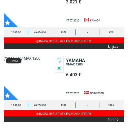
3.021 €
17.07.2026
KANADA
1.200 CC
46.486 KM
1988
-
K2C
@INDEX.RESULTAT.LEAD.CARHISTORY
kijiji.ca
YAMAHA
PRIVAT
VMAX 1200
6.403 €
27.07.2026
NORWEGEN
1.200 CC
43.200 KM
1998
-
9106
@INDEX.RESULTAT.LEAD.CARHISTORY
finn.no