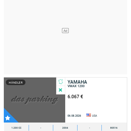
YAMAHA
HÄNDLER
VMAX 1200
6.067 €
06.08.2026
USA
1.200 CC
-
2004
-
80516