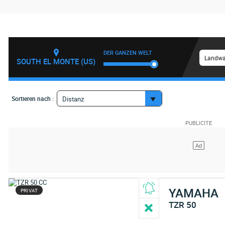
DER GANZEN WELT
Landwa
SOUTH EL MONTE (US)
Sortieren nach :
Distanz
YAMAHA
PRIVAT
TZR 50