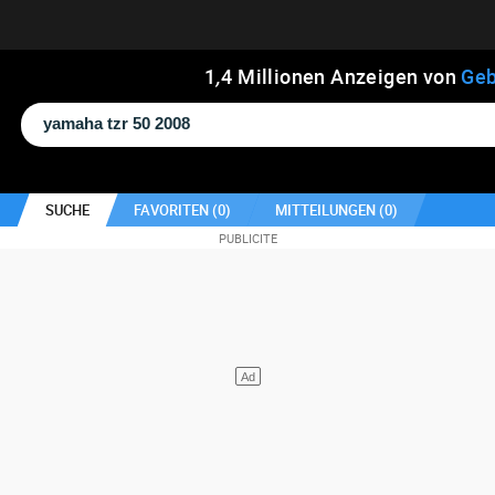
1
,
4
Millionen Anzeigen von
Geb
SUCHE
FAVORITEN (
0
)
MITTEILUNGEN (
0
)