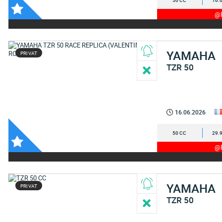
50 CC
16.
@I
YAMAHA
PRIVAT
TZR 50
16.06.2026
50 CC
29.
@I
YAMAHA
PRIVAT
TZR 50