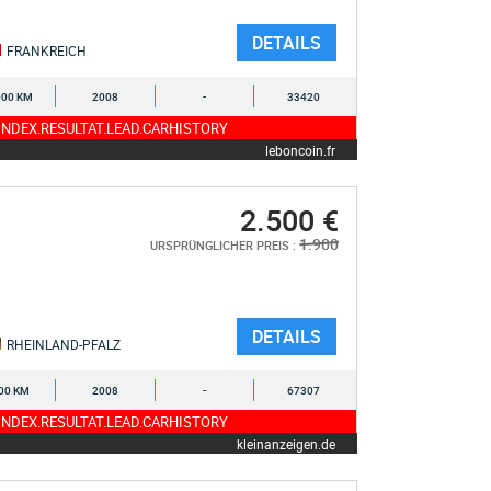
DETAILS
FRANKREICH
000 KM
2008
-
33420
NDEX.RESULTAT.LEAD.CARHISTORY
leboncoin.fr
2.500 €
1.900
URSPRÜNGLICHER PREIS :
DETAILS
RHEINLAND-PFALZ
00 KM
2008
-
67307
NDEX.RESULTAT.LEAD.CARHISTORY
kleinanzeigen.de