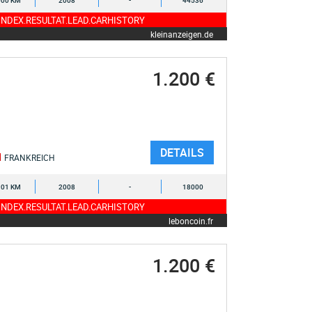
000 KM
2008
-
44536
NDEX.RESULTAT.LEAD.CARHISTORY
kleinanzeigen.de
1.200 €
DETAILS
FRANKREICH
901 KM
2008
-
18000
NDEX.RESULTAT.LEAD.CARHISTORY
leboncoin.fr
1.200 €