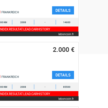
DETAILS
FRANKREICH
000 KM
2008
-
14600
NDEX.RESULTAT.LEAD.CARHISTORY
leboncoin.fr
2.000 €
DETAILS
FRANKREICH
000 KM
2008
-
85500
NDEX.RESULTAT.LEAD.CARHISTORY
leboncoin.fr