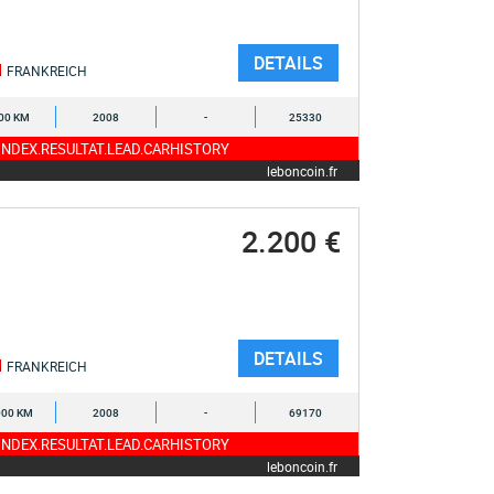
DETAILS
FRANKREICH
00 KM
2008
-
25330
NDEX.RESULTAT.LEAD.CARHISTORY
leboncoin.fr
2.200 €
DETAILS
FRANKREICH
000 KM
2008
-
69170
NDEX.RESULTAT.LEAD.CARHISTORY
leboncoin.fr