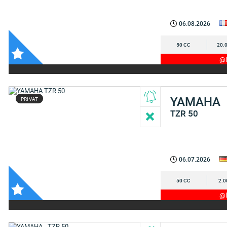
06.08.2026
50 CC
20.
@I
YAMAHA
PRIVAT
TZR 50
06.07.2026
50 CC
2.0
@I