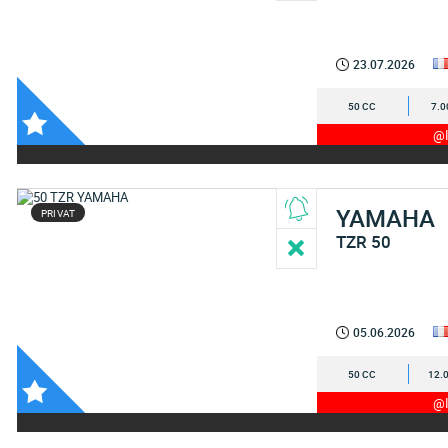
23.07.2026
50 CC
7.0
@I
YAMAHA
PRIVAT
TZR 50
05.06.2026
50 CC
12.
@I