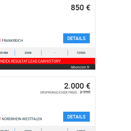
850 €
DETAILS
FRANKREICH
00 KM
2008
-
72500
NDEX.RESULTAT.LEAD.CARHISTORY
leboncoin.fr
2.000 €
2.990
URSPRÜNGLICHER PREIS :
DETAILS
NORDRHEIN-WESTFALEN