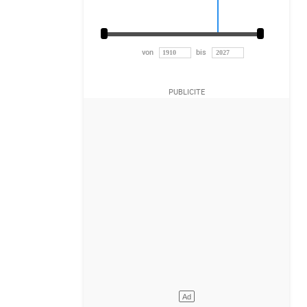
von
bis