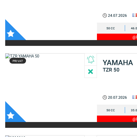
24.07.2026
50 CC
46.
@I
YAMAHA
PRIVAT
TZR 50
20.07.2026
50 CC
35.
@I