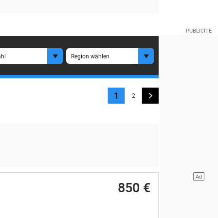
hl
Region wählen
1
2
850 €