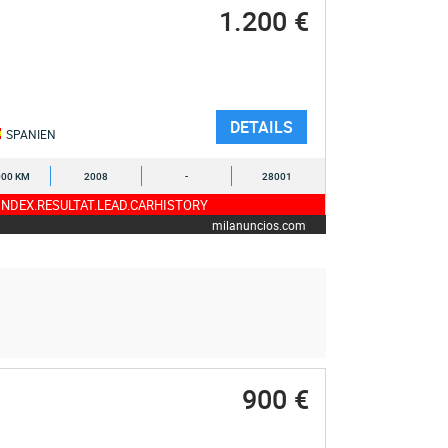
1.200 €
DETAILS
SPANIEN
000 KM
2008
-
28001
NDEX.RESULTAT.LEAD.CARHISTORY
milanuncios.com
900 €