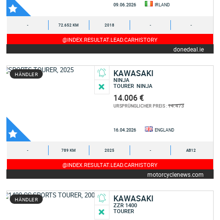
09.06.2026
IRLAND
-
72.652 KM
2018
-
-
@INDEX.RESULTAT.LEAD.CARHISTORY
donedeal.ie
KAWASAKI
HÄNDLER
NINJA
TOURER
NINJA
14.006 €
14.473
URSPRÜNGLICHER PREIS :
16.04.2026
ENGLAND
-
789 KM
2025
-
AB12
@INDEX.RESULTAT.LEAD.CARHISTORY
motorcyclenews.com
KAWASAKI
HÄNDLER
ZZR 1400
TOURER