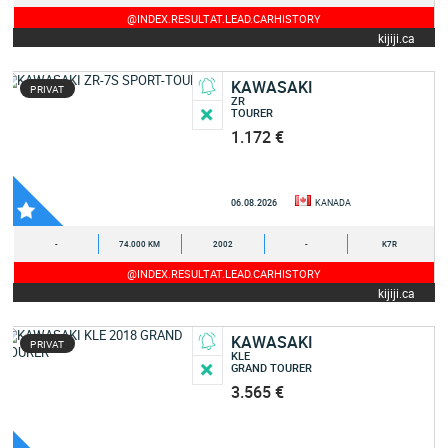
@INDEX.RESULTAT.LEAD.CARHISTORY
kijiji.ca
KAWASAKI
PRIVAT
ZR
TOURER
1.172 €
06.08.2026
KANADA
-
74.000 KM
2002
-
K7R
@INDEX.RESULTAT.LEAD.CARHISTORY
kijiji.ca
KAWASAKI
PRIVAT
KLE
GRAND TOURER
3.565 €