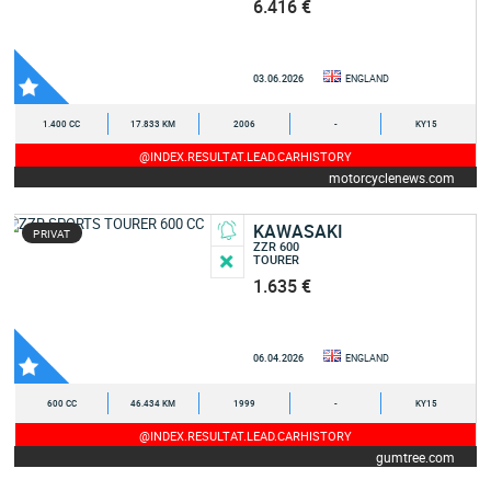
6.416 €
03.06.2026
ENGLAND
1.400 CC
17.833 KM
2006
-
KY15
@INDEX.RESULTAT.LEAD.CARHISTORY
motorcyclenews.com
KAWASAKI
PRIVAT
ZZR 600
TOURER
1.635 €
06.04.2026
ENGLAND
600 CC
46.434 KM
1999
-
KY15
@INDEX.RESULTAT.LEAD.CARHISTORY
gumtree.com