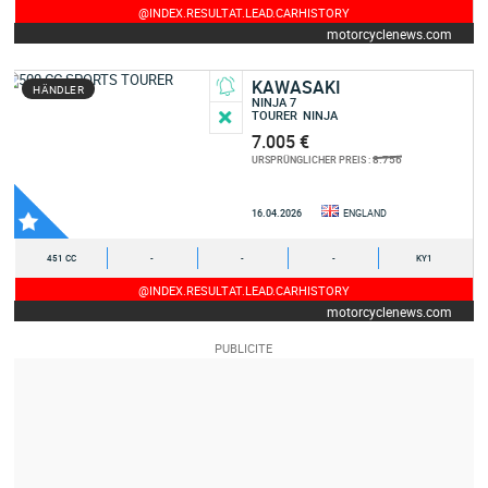
@INDEX.RESULTAT.LEAD.CARHISTORY
motorcyclenews.com
KAWASAKI
HÄNDLER
NINJA 7
TOURER
NINJA
7.005 €
8.756
URSPRÜNGLICHER PREIS :
16.04.2026
ENGLAND
451 CC
-
-
-
KY1
@INDEX.RESULTAT.LEAD.CARHISTORY
motorcyclenews.com