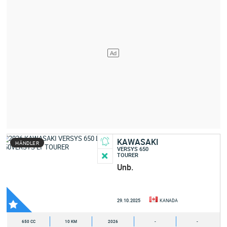
KAWASAKI
HÄNDLER
VERSYS 650
TOURER
Unb.
29.10.2025
KANADA
650 CC
10 KM
2026
-
-