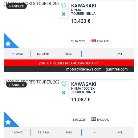
KAWASAKI
HÄNDLER
NINJA
TOURER
NINJA
13.423 €
28.07.2026
ENGLAND
1.100 CC
14.178 KM
2025
-
KY1
@INDEX.RESULTAT.LEAD.CARHISTORY
motorcyclenews.com
gumtree.com
KAWASAKI
HÄNDLER
NINJA 1000 SX
TOURER
NINJA
11.087 €
11.07.2026
ENGLAND
1.000 CC
7.912 KM
2025
-
KY1