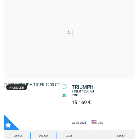
TRIUMPH
HÄNDLER
TIGER 1200 GT
PRO
15.169 €
22.05.2026
USA
1.215 CC
262 KM
2023
-
92683