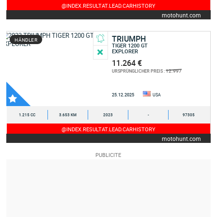
@INDEX.RESULTAT.LEAD.CARHISTORY
motohunt.com
TRIUMPH
HÄNDLER
TIGER 1200 GT
EXPLORER
11.264 €
12.997
URSPRÜNGLICHER PREIS :
25.12.2025
USA
1.215 CC
3.653 KM
2023
-
97305
@INDEX.RESULTAT.LEAD.CARHISTORY
motohunt.com