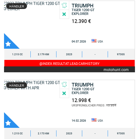
TRIUMPH
HÄNDLER
TIGER 1200 GT
EXPLORER
12.390 €
04.07.2026
USA
1.215 CC
2.179 KM
2023
-
97305
@INDEX.RESULTAT.LEAD.CARHISTORY
motohunt.com
TRIUMPH
HÄNDLER
TIGER 1200 GT
EXPLORER
12.998 €
13.864
URSPRÜNGLICHER PREIS :
14.02.2026
USA
1.215 CC
2.173 KM
2023
-
97305