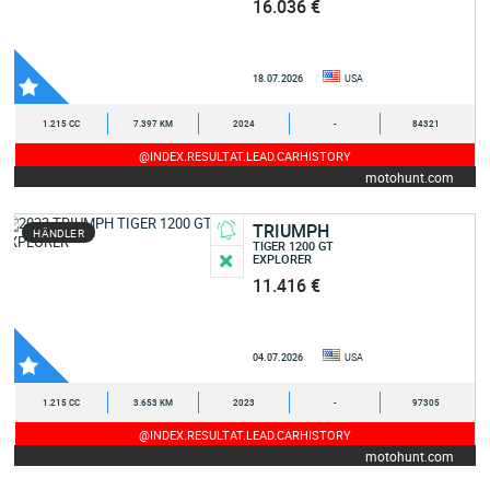
16.036 €
18.07.2026
USA
1.215 CC
7.397 KM
2024
-
84321
@INDEX.RESULTAT.LEAD.CARHISTORY
motohunt.com
TRIUMPH
HÄNDLER
TIGER 1200 GT
EXPLORER
11.416 €
04.07.2026
USA
1.215 CC
3.653 KM
2023
-
97305
@INDEX.RESULTAT.LEAD.CARHISTORY
motohunt.com