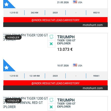
21.05.2026
USA
1.215 CC
262 KM
2023
-
85210
@INDEX.RESULTAT.LEAD.CARHISTORY
motohunt.com
TRIUMPH
HÄNDLER
TIGER 1200 GT
EXPLORER
13.073 €
10.07.2026
USA
1.215 CC
12.149 KM
2023
-
95661
@INDEX.RESULTAT.LEAD.CARHISTORY
motohunt.com
TRIUMPH
HÄNDLER
TIGER 1200 GT
EXPLORER