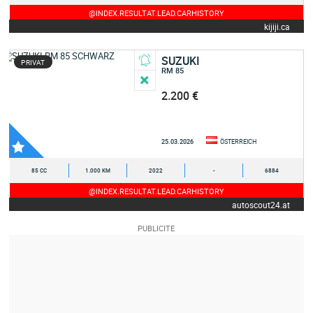
@INDEX.RESULTAT.LEAD.CARHISTORY
kijiji.ca
SUZUKI
PRIVAT
RM 85
2.200 €
25.03.2026
ÖSTERREICH
85 CC
1.000 KM
2022
-
6884
@INDEX.RESULTAT.LEAD.CARHISTORY
autoscout24.at