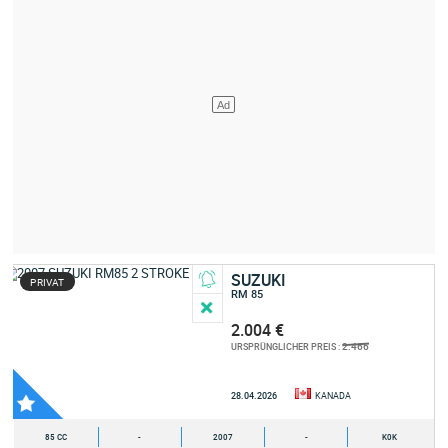
SUZUKI
PRIVAT
RM 85
2.004 €
2.466
URSPRÜNGLICHER PREIS :
28.04.2026
KANADA
85 CC
-
2007
-
K0K