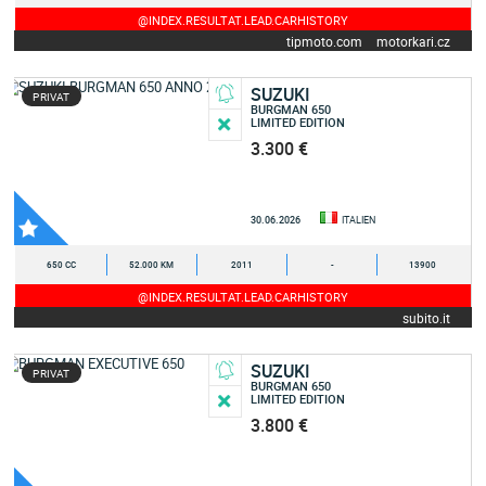
@INDEX.RESULTAT.LEAD.CARHISTORY
tipmoto.com
motorkari.cz
SUZUKI
PRIVAT
BURGMAN 650
LIMITED EDITION
3.300 €
30.06.2026
ITALIEN
650 CC
52.000 KM
2011
-
13900
@INDEX.RESULTAT.LEAD.CARHISTORY
subito.it
SUZUKI
PRIVAT
BURGMAN 650
LIMITED EDITION
3.800 €