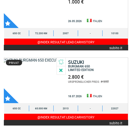
1.000 €
26.05.2026
ITALIEN
650 CC
72.200 KM
2007
-
10100
@INDEX.RESULTAT.LEAD.CARHISTORY
subito.it
SUZUKI
PRIVAT
BURGMAN 650
LIMITED EDITION
2.800 €
3.200
URSPRÜNGLICHER PREIS :
18.07.2026
ITALIEN
650 CC
65.000 KM
2013
-
22027
@INDEX.RESULTAT.LEAD.CARHISTORY
subito.it