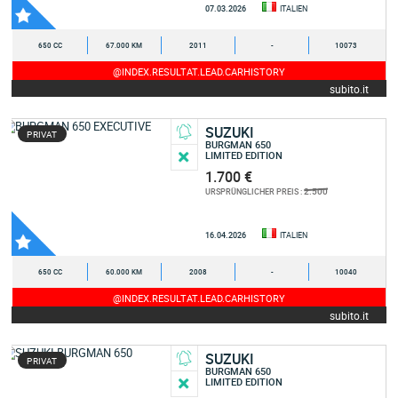
07.03.2026
ITALIEN
650 CC
67.000 KM
2011
-
10073
@INDEX.RESULTAT.LEAD.CARHISTORY
subito.it
SUZUKI
PRIVAT
BURGMAN 650
LIMITED EDITION
1.700 €
2.500
URSPRÜNGLICHER PREIS :
16.04.2026
ITALIEN
650 CC
60.000 KM
2008
-
10040
@INDEX.RESULTAT.LEAD.CARHISTORY
subito.it
SUZUKI
PRIVAT
BURGMAN 650
LIMITED EDITION