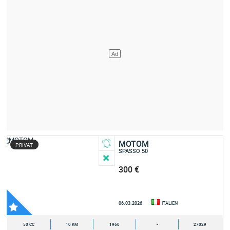
MOTOM
PRIVAT
SPASSO 50
300 €
06.03.2026
ITALIEN
50 CC
10 KM
1960
-
27029