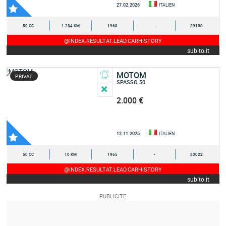
27.02.2026
ITALIEN
50 CC
1.234 KM
1960
-
29100
@INDEX.RESULTAT.LEAD.CARHISTORY
subito.it
MOTOM
PRIVAT
SPASSO 50
2.000 €
12.11.2025
ITALIEN
50 CC
10 KM
1965
-
83022
@INDEX.RESULTAT.LEAD.CARHISTORY
subito.it