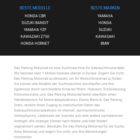
BESTE MODELLE
BESTE MARKEN
HONDA CBR
YAMAHA
SUZUKI BANDIT
HONDA
YAMAHA YZF
SUZUKI
KAWAZAKI Z750
KAWASAKI
HONDA HORNET
BMW
Das Parking Motorrad
ist eine Suchmaschine für Gebrauchtmotorräder.
Wir besitzen über 1 Million Inserate überall in Europa. Zögern Sie nicht,
Das Parking Motorrad
zu benutzen, um Ihr Wunschmotorrad zu finden.
Sie können alle Modelle der Suchmaschine durchlaufen und Ihre
Egebnisse durch verschiedene Kriterien filtern: Hubraum, Erstzulassung,
Kilometerstand, usw.
Das Parking Motorrad
bietet ebenfalls einen
Händlerbereich für Motorradspezialisten. Dieser Bereich,
Das Parking
Stats
, verleiht Ihnen Zugang zu statistischen Daten des
Gebrauchtmotorradsektors im Internet: durchschnittlicher
Verkaufspreis, Lebenszeit der Inserate und viele andere sachdienliche
Anzeiger; alle Anzeiger können nach Marke und/oder Modell
segmentiert werden. Benutzen Sie
Das Parking Motorrad
für die Suche
Ihres Motorrad, und zögern Sie nicht, uns Ihre Bemerkungen
mitzuteilen.