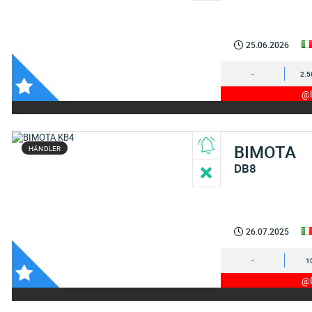
25.06.2026
-
2.5
@I
BIMOTA
HÄNDLER
DB8
26.07.2025
-
1
@I