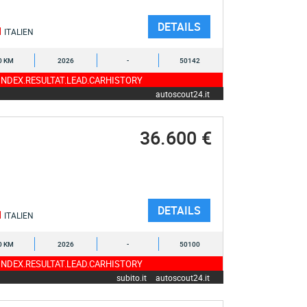
DETAILS
ITALIEN
0 KM
2026
-
50142
NDEX.RESULTAT.LEAD.CARHISTORY
autoscout24.it
36.600 €
DETAILS
ITALIEN
0 KM
2026
-
50100
NDEX.RESULTAT.LEAD.CARHISTORY
subito.it
autoscout24.it