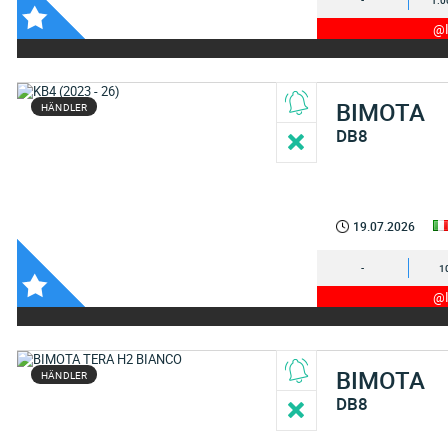
-
1.0
@I
BIMOTA
HÄNDLER
DB8
19.07.2026
-
1
@I
BIMOTA
HÄNDLER
DB8