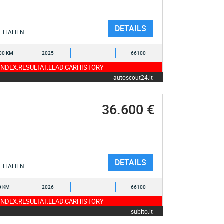
DETAILS
ITALIEN
00 KM
2025
-
66100
NDEX.RESULTAT.LEAD.CARHISTORY
autoscout24.it
36.600 €
DETAILS
ITALIEN
0 KM
2026
-
66100
NDEX.RESULTAT.LEAD.CARHISTORY
subito.it