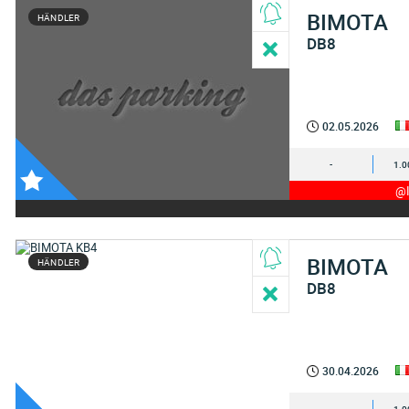
BIMOTA
HÄNDLER
DB8
02.05.2026
-
1.0
@I
BIMOTA
HÄNDLER
DB8
30.04.2026