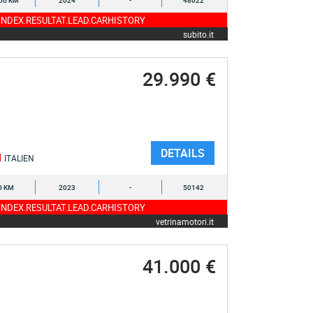
00 KM
2024
-
48022
NDEX.RESULTAT.LEAD.CARHISTORY
subito.it
29.990 €
DETAILS
ITALIEN
0 KM
2023
-
50142
NDEX.RESULTAT.LEAD.CARHISTORY
vetrinamotori.it
41.000 €