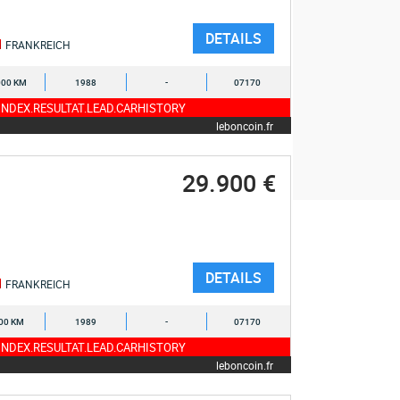
DETAILS
FRANKREICH
000 KM
1988
-
07170
NDEX.RESULTAT.LEAD.CARHISTORY
leboncoin.fr
29.900 €
DETAILS
FRANKREICH
00 KM
1989
-
07170
NDEX.RESULTAT.LEAD.CARHISTORY
leboncoin.fr