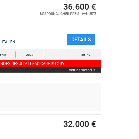
36.600 €
34.000
URSPRÜNGLICHER PREIS :
DETAILS
ITALIEN
0 KM
2023
-
50142
NDEX.RESULTAT.LEAD.CARHISTORY
vetrinamotori.it
32.000 €