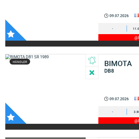
09.07.2026
-
11.
@I
BIMOTA
HÄNDLER
DB8
09.07.2026
-
3.8
@I