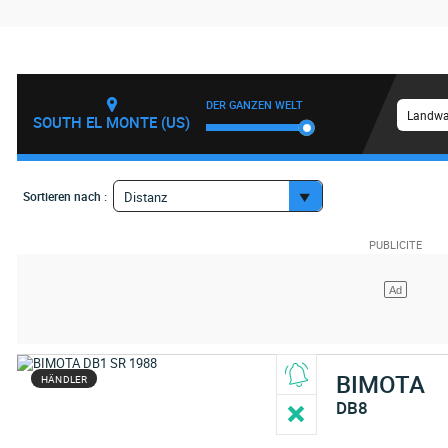
DER GANZEN WELT
Landwa
SOUTH EL MONTE (US)
Sortieren nach :
Distanz
BIMOTA
HÄNDLER
DB8