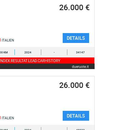
26.000 €
DETAILS
ITALIEN
00 KM
2024
-
34147
NDEX.RESULTAT.LEAD.CARHISTORY
dueruote.it
26.000 €
DETAILS
ITALIEN