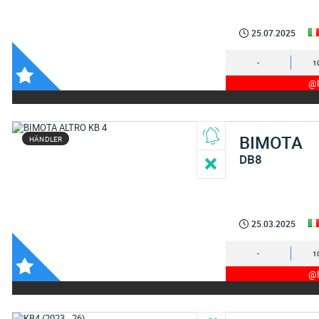
25.07.2025
-
1
@I
BIMOTA
HÄNDLER
DB8
25.03.2025
-
1
@I