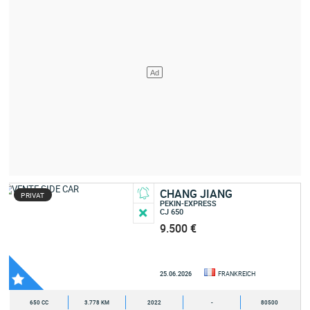
CHANG JIANG
PRIVAT
PEKIN-EXPRESS
CJ 650
9.500 €
25.06.2026
FRANKREICH
650 CC
3.778 KM
2022
-
80500