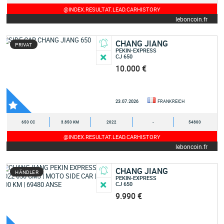
@INDEX.RESULTAT.LEAD.CARHISTORY
leboncoin.fr
CHANG JIANG
PRIVAT
PEKIN-EXPRESS
CJ 650
10.000 €
23.07.2026
FRANKREICH
650 CC
3.850 KM
2022
-
54800
@INDEX.RESULTAT.LEAD.CARHISTORY
leboncoin.fr
CHANG JIANG
HÄNDLER
PEKIN-EXPRESS
CJ 650
9.990 €