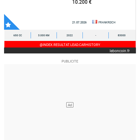
10.200 €
21.07.2026
FRANKREICH
650 CC
3.000 KM
2022
-
83000
@INDEX.RESULTAT.LEAD.CARHISTORY
leboncoin.fr