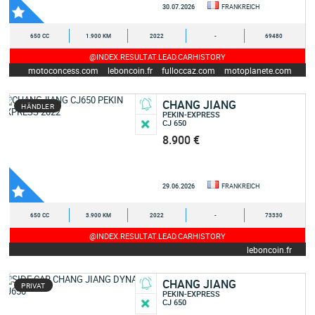
30.07.2026
FRANKREICH
650 CC
1.900 KM
2022
-
69480
@INDEX.RESULTAT.LEAD.CARHISTORY
motoconcess.com
leboncoin.fr
fulloccaz.com
motoplanete.com
CHANG JIANG
HÄNDLER
PEKIN-EXPRESS
CJ 650
8.900 €
29.06.2026
FRANKREICH
650 CC
3.900 KM
2022
-
73330
@INDEX.RESULTAT.LEAD.CARHISTORY
leboncoin.fr
CHANG JIANG
PRIVAT
PEKIN-EXPRESS
CJ 650