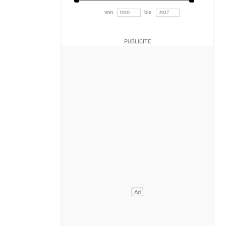
von
bis