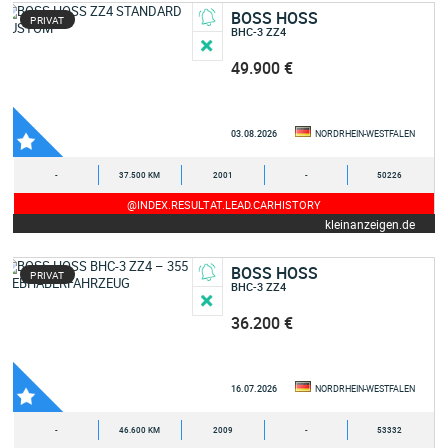
BOSS HOSS
PRIVAT
BHC-3 ZZ4
49.900 €
03.08.2026
NORDRHEIN-WESTFALEN
-
37.500 KM
2001
-
50226
@INDEX.RESULTAT.LEAD.CARHISTORY
kleinanzeigen.de
BOSS HOSS
PRIVAT
BHC-3 ZZ4
36.200 €
16.07.2026
NORDRHEIN-WESTFALEN
-
46.600 KM
2009
-
53332