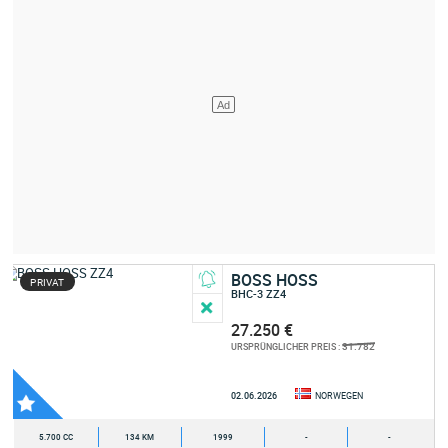
BOSS HOSS
PRIVAT
BHC-3 ZZ4
27.250 €
31.782
URSPRÜNGLICHER PREIS :
02.06.2026
NORWEGEN
5.700 CC
134 KM
1999
-
-