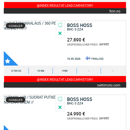
@INDEX.RESULTAT.LEAD.CARHISTORY
finn.no
BOSS HOSS
HÄNDLER
BHC-3 ZZ4
27.890 €
34.990
URSPRÜNGLICHER PREIS :
16.05.2026
FINNLAND
5.700 CC
10 KM
1998
-
-
@INDEX.RESULTAT.LEAD.CARHISTORY
nettimoto.com
BOSS HOSS
HÄNDLER
BHC-3 ZZ4
24.990 €
29.990
URSPRÜNGLICHER PREIS :