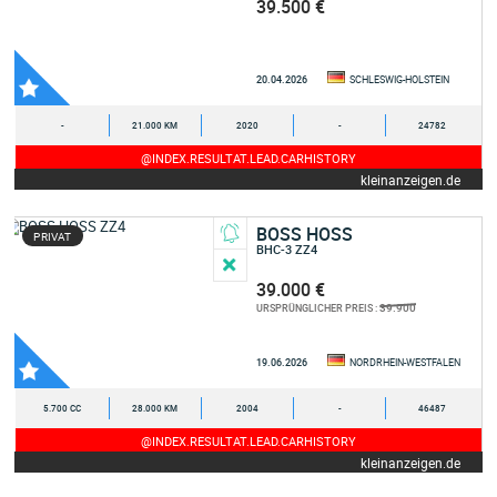
39.500 €
20.04.2026
SCHLESWIG-HOLSTEIN
-
21.000 KM
2020
-
24782
@INDEX.RESULTAT.LEAD.CARHISTORY
kleinanzeigen.de
BOSS HOSS
PRIVAT
BHC-3 ZZ4
39.000 €
39.900
URSPRÜNGLICHER PREIS :
19.06.2026
NORDRHEIN-WESTFALEN
5.700 CC
28.000 KM
2004
-
46487
@INDEX.RESULTAT.LEAD.CARHISTORY
kleinanzeigen.de