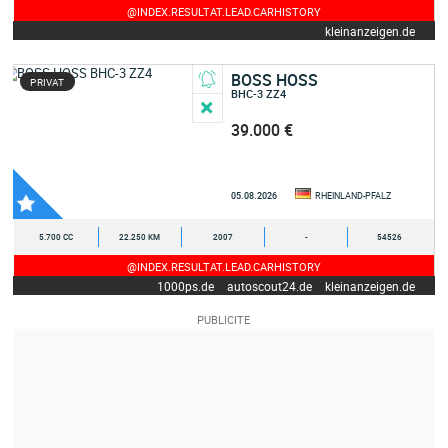
@INDEX.RESULTAT.LEAD.CARHISTORY
kleinanzeigen.de
BOSS HOSS
PRIVAT
BHC-3 ZZ4
39.000 €
05.08.2026
RHEINLAND-PFALZ
5.700 CC
22.250 KM
2007
-
54526
@INDEX.RESULTAT.LEAD.CARHISTORY
1000ps.de
autoscout24.de
kleinanzeigen.de