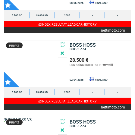
08.05.2026
FINNLAND
5.700 CC
49.000 KM
2003
-
-
@INDEX.RESULTAT.LEAD.CARHISTORY
nettimoto.com
BOSS HOSS
PRIVAT
BHC-3 ZZ4
28.500 €
32.000
URSPRÜNGLICHER PREIS :
02.04.2026
FINNLAND
5.700 CC
13.850 KM
2000
-
-
@INDEX.RESULTAT.LEAD.CARHISTORY
nettimoto.com
BOSS HOSS
PRIVAT
BHC-3 ZZ4