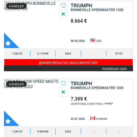
TRIUMPH
HÄNDLER
BONNEVILLE SPEEDMASTER 1200
8.664 €
30.04.2026
USA
1.200 CC
2.118 KM
2024
-
57107
@INDEX.RESULTAT.LEAD.CARHISTORY
motohunt.com
TRIUMPH
HÄNDLER
BONNEVILLE SPEEDMASTER 1200
7.399 €
7.707
URSPRÜNGLICHER PREIS :
23.07.2026
KANADA
1.200 CC
9.938 KM
2022
-
-