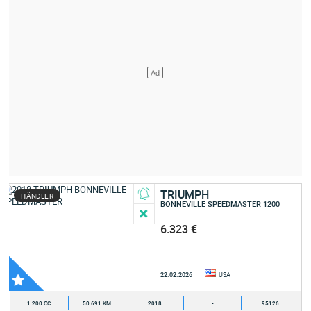
TRIUMPH
HÄNDLER
BONNEVILLE SPEEDMASTER 1200
6.323 €
22.02.2026
USA
1.200 CC
50.691 KM
2018
-
95126