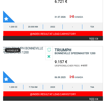
6.721 €
31.07.2026
KANADA
1.200 CC
20.000 KM
2022
-
T2X
@INDEX.RESULTAT.LEAD.CARHISTORY
kijiji.ca
TRIUMPH
HÄNDLER
BONNEVILLE SPEEDMASTER 1200
9.157 €
9.835
URSPRÜNGLICHER PREIS :
06.09.2025
KANADA
1.200 CC
7.726 KM
2023
-
T4A
@INDEX.RESULTAT.LEAD.CARHISTORY
kijiji.ca