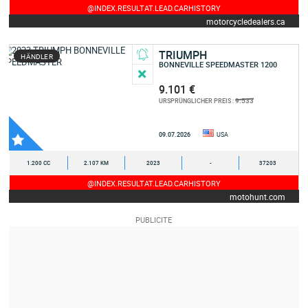
@INDEX.RESULTAT.LEAD.CARHISTORY
motorcycledealers.ca
TRIUMPH
HÄNDLER
BONNEVILLE SPEEDMASTER 1200
9.101 €
9.533
URSPRÜNGLICHER PREIS :
09.07.2026
USA
1.200 CC
2.107 KM
2023
-
37203
@INDEX.RESULTAT.LEAD.CARHISTORY
motohunt.com