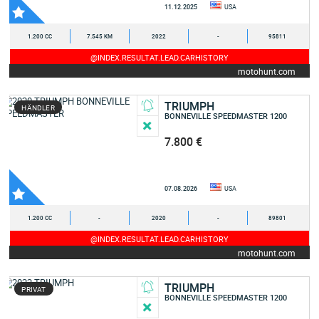
11.12.2025
USA
1.200 CC
7.545 KM
2022
-
95811
@INDEX.RESULTAT.LEAD.CARHISTORY
motohunt.com
TRIUMPH
HÄNDLER
BONNEVILLE SPEEDMASTER 1200
7.800 €
07.08.2026
USA
1.200 CC
-
2020
-
89801
@INDEX.RESULTAT.LEAD.CARHISTORY
motohunt.com
TRIUMPH
PRIVAT
BONNEVILLE SPEEDMASTER 1200