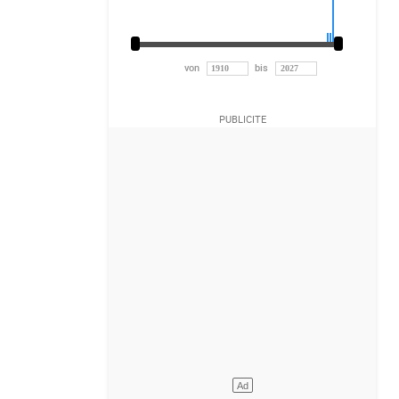
von
bis