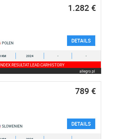
1.282 €
DETAILS
POLEN
0 KM
2024
-
-
NDEX.RESULTAT.LEAD.CARHISTORY
allegro.pl
789 €
DETAILS
SLOWENIEN