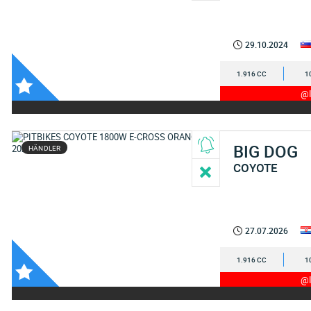
29.10.2024
1.916 CC
1
@I
BIG DOG
HÄNDLER
COYOTE
27.07.2026
1.916 CC
1
@I