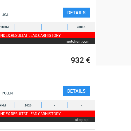
DETAILS
USA
518 KM
-
-
78006
NDEX.RESULTAT.LEAD.CARHISTORY
motohunt.com
932 €
DETAILS
POLEN
0 KM
2026
-
-
NDEX.RESULTAT.LEAD.CARHISTORY
allegro.pl