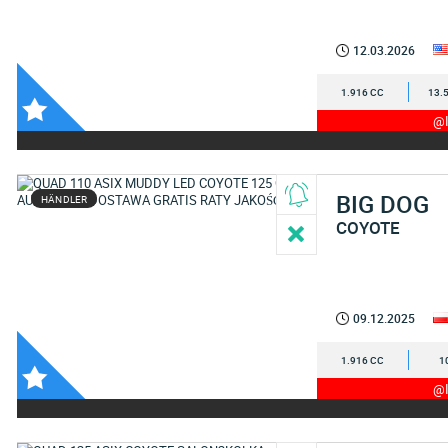
12.03.2026
1.916 CC
13.
@I
BIG DOG
HÄNDLER
COYOTE
09.12.2025
1.916 CC
1
@I