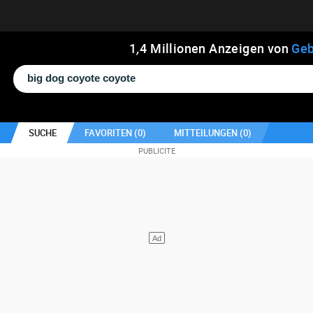
1
,
4
Millionen Anzeigen von
Geb
SUCHE
FAVORITEN (
0
)
MITTEILUNGEN (
0
)