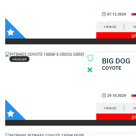
07.12.2024
1.916 CC
1
@I
BIG DOG
HÄNDLER
COYOTE
29.10.2024
1.916 CC
1
@I