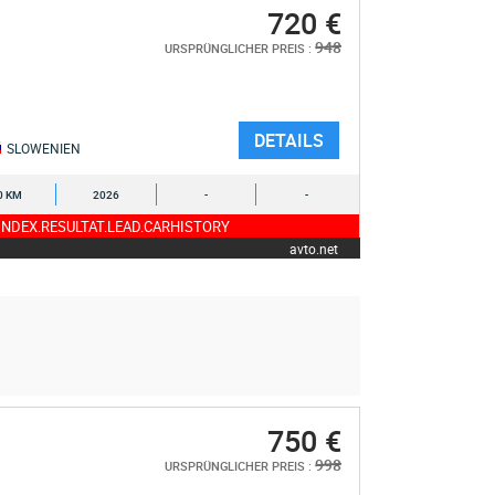
720 €
948
URSPRÜNGLICHER PREIS :
DETAILS
SLOWENIEN
0 KM
2026
-
-
NDEX.RESULTAT.LEAD.CARHISTORY
avto.net
750 €
998
URSPRÜNGLICHER PREIS :