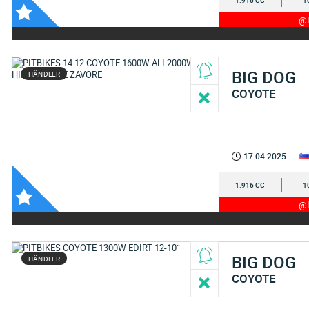
1.916 CC
1
@I
BIG DOG
HÄNDLER
COYOTE
17.04.2025
1.916 CC
1
@I
BIG DOG
HÄNDLER
COYOTE