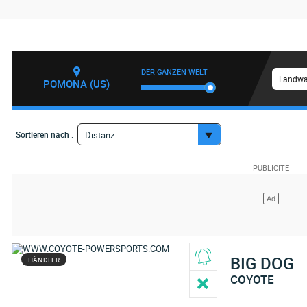
DER GANZEN WELT
Landwa
POMONA (US)
Sortieren nach :
Distanz
BIG DOG
HÄNDLER
COYOTE