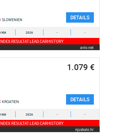
DETAILS
SLOWENIEN
0 KM
2026
-
-
NDEX.RESULTAT.LEAD.CARHISTORY
avto.net
1.079 €
DETAILS
KROATIEN
0 KM
2026
-
-
NDEX.RESULTAT.LEAD.CARHISTORY
njuskalo.hr