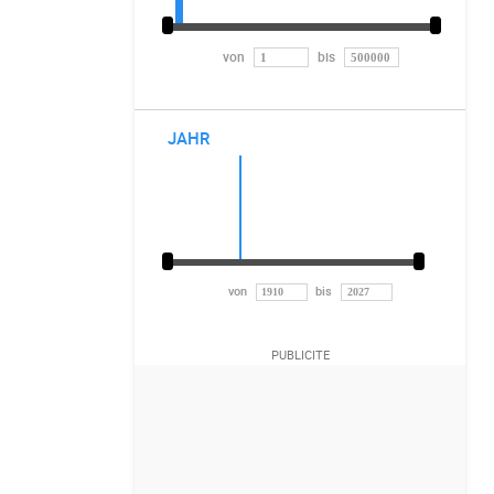
von
bis
JAHR
von
bis