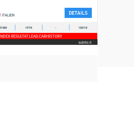
DETAILS
ITALIEN
5 KM
1976
-
18018
NDEX.RESULTAT.LEAD.CARHISTORY
subito.it