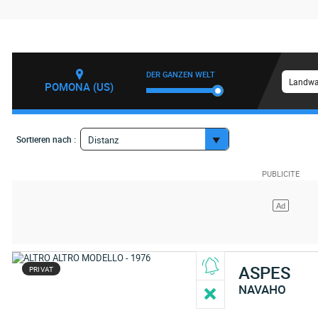
DER GANZEN WELT
Landwa
POMONA (US)
Sortieren nach :
Distanz
ASPES
PRIVAT
NAVAHO