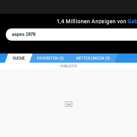
1
,
4
Millionen Anzeigen von
Geb
SUCHE
FAVORITEN (
0
)
MITTEILUNGEN (
0
)