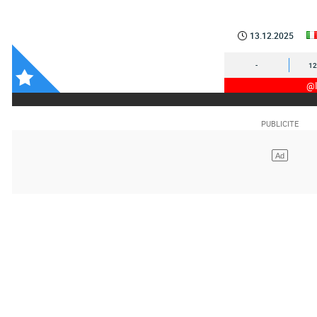
13.12.2025
-
12
@I