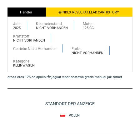
Händler
@INDEX.RESULTAT.LEAD.CARHISTORY
Jahr
Kilometerstand
Motor
2025
NICHT VORHANDEN
125 CC
Kraftstoff
NICHT VORHANDEN
Getriebe Nicht Vorhanden
Farbe
NICHT VORHANDEN
Kategorie
KLEINWAGEN
cross-cros-125-cc-apollo-rfz-jaguar-viper-dostawa-gratis-manual-jak-romet
STANDORT DER ANZEIGE
POLEN