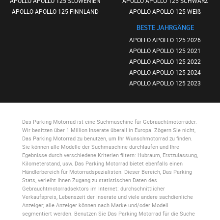
APOLLO APOLLO 125 SLOWENIEN
APOLLO APOLLO 125 SCHWARZ
APOLLO APOLLO 125 FINNLAND
APOLLO APOLLO 125 WEIß
BESTE JAHRGÄNGE
APOLLO APOLLO 125 2026
APOLLO APOLLO 125 2021
APOLLO APOLLO 125 2022
APOLLO APOLLO 125 2024
APOLLO APOLLO 125 2023
Das Parking Motorrad
ist eine Suchmaschine für Gebrauchtmotorräder.
Wir besitzen über 1 Million Inserate überall in Europa. Zögern Sie nicht,
Das Parking Motorrad
zu benutzen, um Ihr Wunschmotorrad zu finden.
Sie können alle Modelle der Suchmaschine durchlaufen und Ihre
Egebnisse durch verschiedene Kriterien filtern: Hubraum, Erstzulassung,
Kilometerstand, usw.
Das Parking Motorrad
bietet ebenfalls einen
Händlerbereich für Motorradspezialisten. Dieser Bereich,
Das Parking
Stats
, verleiht Ihnen Zugang zu statistischen Daten des
Gebrauchtmotorradsektors im Internet: durchschnittlicher
Verkaufspreis, Lebenszeit der Inserate und viele andere sachdienliche
Anzeiger; alle Anzeiger können nach Marke und/oder Modell
segmentiert werden. Benutzen Sie
Das Parking Motorrad
für die Suche