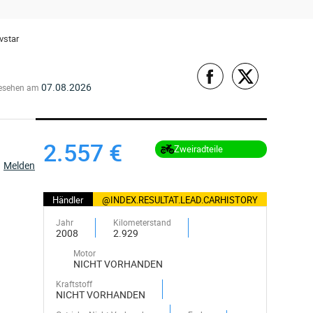
vstar
07.08.2026
esehen am
2.557 €
Zweiradteile
Melden
Händler
@INDEX.RESULTAT.LEAD.CARHISTORY
Jahr
Kilometerstand
2008
2.929
Motor
NICHT VORHANDEN
Kraftstoff
NICHT VORHANDEN