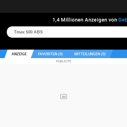
1
,
4
Millionen Anzeigen von
Geb
ANZEIGE
FAVORITEN (
0
)
MITTEILUNGEN (
0
)