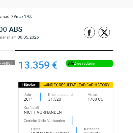
vmax
Vmax 1700
00 ABS
06.05.2026
esehen am
13.359 €
TFERNT
Zweiradteile
Händler
@INDEX.RESULTAT.LEAD.CARHISTORY
Jahr
Kilometerstand
Motor
2011
31.520
1700 CC
Kraftstoff
NICHT VORHANDEN
Getriebe Nicht Vorhanden
Farbe
Kategorie