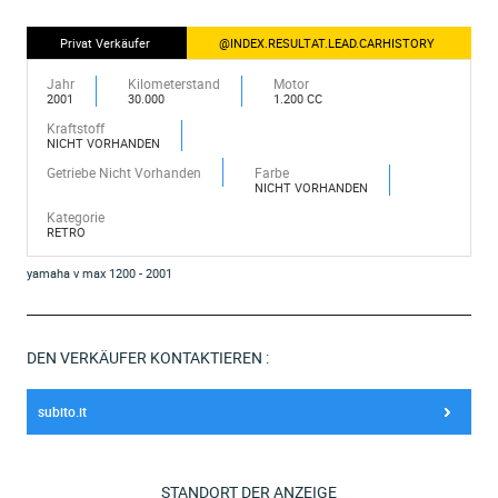
Privat Verkäufer
@INDEX.RESULTAT.LEAD.CARHISTORY
Jahr
Kilometerstand
Motor
2001
30.000
1.200 CC
Kraftstoff
NICHT VORHANDEN
Getriebe Nicht Vorhanden
Farbe
NICHT VORHANDEN
Kategorie
RETRO
yamaha v max 1200 - 2001
DEN VERKÄUFER KONTAKTIEREN :
subito.it
STANDORT DER ANZEIGE