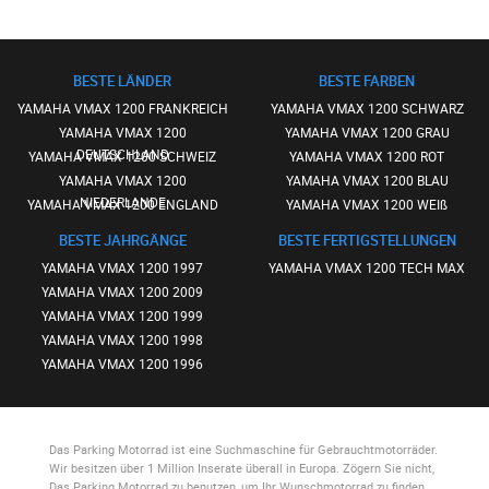
BESTE LÄNDER
BESTE FARBEN
YAMAHA VMAX 1200 FRANKREICH
YAMAHA VMAX 1200 SCHWARZ
YAMAHA VMAX 1200
YAMAHA VMAX 1200 GRAU
DEUTSCHLAND
YAMAHA VMAX 1200 SCHWEIZ
YAMAHA VMAX 1200 ROT
YAMAHA VMAX 1200
YAMAHA VMAX 1200 BLAU
NIEDERLANDE
YAMAHA VMAX 1200 ENGLAND
YAMAHA VMAX 1200 WEIß
BESTE JAHRGÄNGE
BESTE FERTIGSTELLUNGEN
YAMAHA VMAX 1200 1997
YAMAHA VMAX 1200 TECH MAX
YAMAHA VMAX 1200 2009
YAMAHA VMAX 1200 1999
YAMAHA VMAX 1200 1998
YAMAHA VMAX 1200 1996
Das Parking Motorrad
ist eine Suchmaschine für Gebrauchtmotorräder.
Wir besitzen über 1 Million Inserate überall in Europa. Zögern Sie nicht,
Das Parking Motorrad
zu benutzen, um Ihr Wunschmotorrad zu finden.