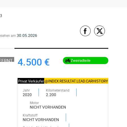
v3
30.05.2026
esehen am
4.500 €
TFERNT
Zweiradteile
Privat Verkäufer
@INDEX.RESULTAT.LEAD.CARHISTORY
Jahr
Kilometerstand
2020
2.200
Motor
NICHT VORHANDEN
Kraftstoff
NICHT VORHANDEN