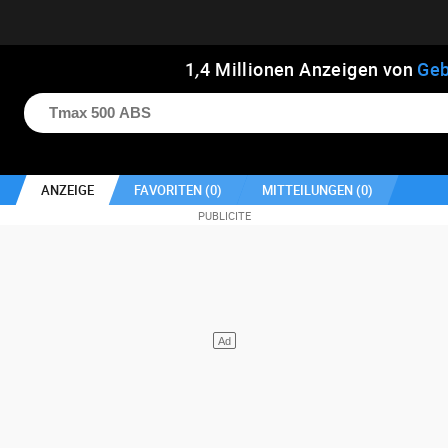
1
,
4
Millionen Anzeigen von
Geb
ANZEIGE
FAVORITEN (
0
)
MITTEILUNGEN (
0
)