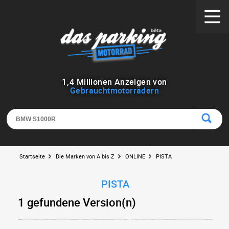
1
,
4
Millionen Anzeigen von
Gebrauchtmotorrädern
Startseite
Die Marken von A bis Z
ONLINE
PISTA
PISTA
1 gefundene Version(n)