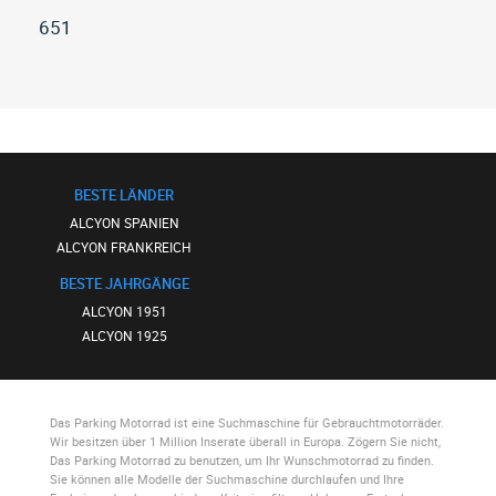
651
Alle
alcyon
651
(4)
BESTE LÄNDER
ALCYON SPANIEN
ALCYON FRANKREICH
BESTE JAHRGÄNGE
ALCYON 1951
ALCYON 1925
Das Parking Motorrad
ist eine Suchmaschine für Gebrauchtmotorräder.
Wir besitzen über 1 Million Inserate überall in Europa. Zögern Sie nicht,
Das Parking Motorrad
zu benutzen, um Ihr Wunschmotorrad zu finden.
Sie können alle Modelle der Suchmaschine durchlaufen und Ihre