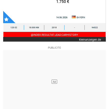
1.750 €
14.06.2026
BAYERN
125 CC
18.000 KM
2018
-
94522
@INDEX.RESULTAT.LEAD.CARHISTORY
kleinanzeigen.de