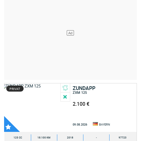
ZUNDAPP
PRIVAT
ZXM 125
2.100 €
09.08.2026
BAYERN
125 CC
18.100 KM
2018
-
97723