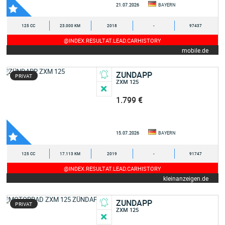
21.07.2026
BAYERN
125 CC
23.000 KM
2018
-
97437
@INDEX.RESULTAT.LEAD.CARHISTORY
mobile.de
ZUNDAPP
PRIVAT
ZXM 125
1.799 €
15.07.2026
BAYERN
125 CC
17.113 KM
2019
-
91747
@INDEX.RESULTAT.LEAD.CARHISTORY
kleinanzeigen.de
ZUNDAPP
PRIVAT
ZXM 125