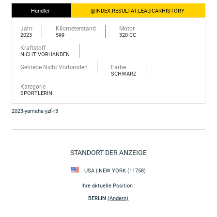
Händler
@INDEX.RESULTAT.LEAD.CARHISTORY
Jahr
Kilometerstand
Motor
2023
599
320 CC
Kraftstoff
NICHT VORHANDEN
Getriebe Nicht Vorhanden
Farbe
SCHWARZ
Kategorie
SPORTLERIN
2023-yamaha-yzf-r3
STANDORT DER ANZEIGE
USA | NEW YORK (11758)
Ihre aktuelle Position :
BERLIN
(Ändern)