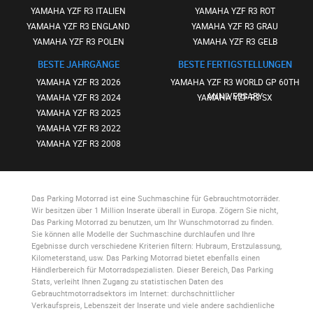
YAMAHA YZF R3 ITALIEN
YAMAHA YZF R3 ROT
YAMAHA YZF R3 ENGLAND
YAMAHA YZF R3 GRAU
YAMAHA YZF R3 POLEN
YAMAHA YZF R3 GELB
BESTE JAHRGÄNGE
BESTE FERTIGSTELLUNGEN
YAMAHA YZF R3 2026
YAMAHA YZF R3 WORLD GP 60TH
ANNIVERSARY
YAMAHA YZF R3 2024
YAMAHA YZF R3 SX
YAMAHA YZF R3 2025
YAMAHA YZF R3 2022
YAMAHA YZF R3 2008
Das Parking Motorrad
ist eine Suchmaschine für Gebrauchtmotorräder.
Wir besitzen über 1 Million Inserate überall in Europa. Zögern Sie nicht,
Das Parking Motorrad
zu benutzen, um Ihr Wunschmotorrad zu finden.
Sie können alle Modelle der Suchmaschine durchlaufen und Ihre
Egebnisse durch verschiedene Kriterien filtern: Hubraum, Erstzulassung,
Kilometerstand, usw.
Das Parking Motorrad
bietet ebenfalls einen
Händlerbereich für Motorradspezialisten. Dieser Bereich,
Das Parking
Stats
, verleiht Ihnen Zugang zu statistischen Daten des
Gebrauchtmotorradsektors im Internet: durchschnittlicher
Verkaufspreis, Lebenszeit der Inserate und viele andere sachdienliche