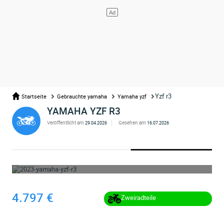
Yzf r3
Startseite
Gebrauchte yamaha
Yamaha yzf
YAMAHA YZF R3
Veröffentlicht am
Gesehen am
29.04.2026
16.07.2026
WHOOPS ... DIE ANZEIGE WURDE ENTFERNT
4.797 €
Zweiradteile