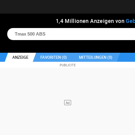
1
,
4
Millionen Anzeigen von
Geb
ANZEIGE
FAVORITEN (
0
)
MITTEILUNGEN (
0
)