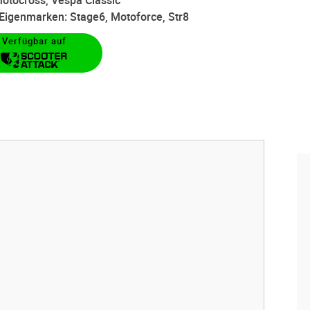
otocross, Vespa Classic
d Eigenmarken: Stage6, Motoforce, Str8
Verfügbar auf