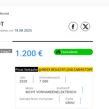
ilscoot
OT
18.08.2025
esehen am
1.200 €
TFERNT
Zweiradteile
Privat Verkäufer
@INDEX.RESULTAT.LEAD.CARHISTORY
Jahr
Kilometerstand
2020
7.000
Motor
Kraftstoff
NICHT VORHANDEN
ELEKTRISCH
Getriebe Nicht Vorhanden
Farbe
GRAU