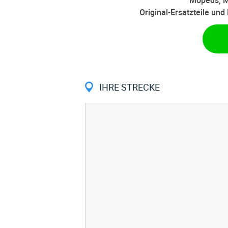
Mopeds, M
Original-Ersatzteile un
IHRE STRECKE