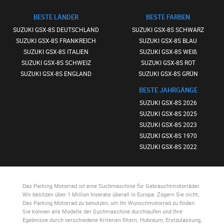
BESTE LÄNDER
BESTE FARBEN
SUZUKI GSX-8S DEUTSCHLAND
SUZUKI GSX-8S SCHWARZ
SUZUKI GSX-8S FRANKREICH
SUZUKI GSX-8S BLAU
SUZUKI GSX-8S ITALIEN
SUZUKI GSX-8S WEIß
SUZUKI GSX-8S SCHWEIZ
SUZUKI GSX-8S ROT
SUZUKI GSX-8S ENGLAND
SUZUKI GSX-8S GRÜN
BESTE JAHRGÄNGE
SUZUKI GSX-8S 2026
SUZUKI GSX-8S 2025
SUZUKI GSX-8S 2023
SUZUKI GSX-8S 1970
SUZUKI GSX-8S 2022
Das Parking Motorrad
ist eine Suchmaschine für Gebrauchtmotorräder.
Wir besitzen über 1 Million Inserate überall in Europa. Zögern Sie nicht,
Das Parking Motorrad
zu benutzen, um Ihr Wunschmotorrad zu finden.
Sie können alle Modelle der Suchmaschine durchlaufen und Ihre
Egebnisse durch verschiedene Kriterien filtern: Hubraum, Erstzulassung,