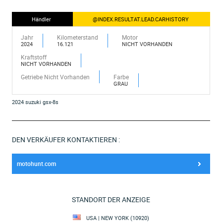
Händler
@INDEX.RESULTAT.LEAD.CARHISTORY
Jahr
Kilometerstand
Motor
2024
16.121
NICHT VORHANDEN
Kraftstoff
NICHT VORHANDEN
Getriebe Nicht Vorhanden
Farbe
GRAU
2024 suzuki gsx-8s
DEN VERKÄUFER KONTAKTIEREN :
motohunt.com
STANDORT DER ANZEIGE
USA | NEW YORK (10920)