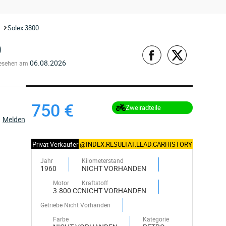
Solex 3800
0
06.08.2026
esehen am
750 €
Zweiradteile
Melden
Privat Verkäufer
@INDEX.RESULTAT.LEAD.CARHISTORY
Jahr
Kilometerstand
1960
NICHT VORHANDEN
Motor
Kraftstoff
3.800 CC
NICHT VORHANDEN
Getriebe Nicht Vorhanden
Farbe
Kategorie