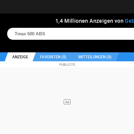
1
,
4
Millionen Anzeigen von
Geb
ANZEIGE
FAVORITEN (
0
)
MITTEILUNGEN (
0
)