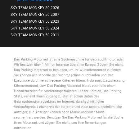
SKY TEAM MONKEY 50 2026
SKY TEAM MONKEY 50 2007
SKY TEAM MONKEY 50 2023
SKY TEAM MONKEY 50 2024
SKY TEAM MONKEY 50 2011
Das Parking Motorrad
ist eine Suchmaschine für Gebrauchtmotorräder.
Wir besitzen über 1 Million Inserate überall in Europa. Zögern Sie nicht,
Das Parking Motorrad
zu benutzen, um Ihr Wunschmotorrad zu finden.
Sie können alle Modelle der Suchmaschine durchlaufen und Ihre
Egebnisse durch verschiedene Kriterien filtern: Hubraum, Erstzulassung,
Kilometerstand, usw.
Das Parking Motorrad
bietet ebenfalls einen
Händlerbereich für Motorradspezialisten. Dieser Bereich,
Das Parking
Stats
, verleiht Ihnen Zugang zu statistischen Daten des
Gebrauchtmotorradsektors im Internet: durchschnittlicher
Verkaufspreis, Lebenszeit der Inserate und viele andere sachdienliche
Anzeiger; alle Anzeiger können nach Marke und/oder Modell
segmentiert werden. Benutzen Sie
Das Parking Motorrad
für die Suche
Ihres Motorrad, und zögern Sie nicht, uns Ihre Bemerkungen
mitzuteilen.