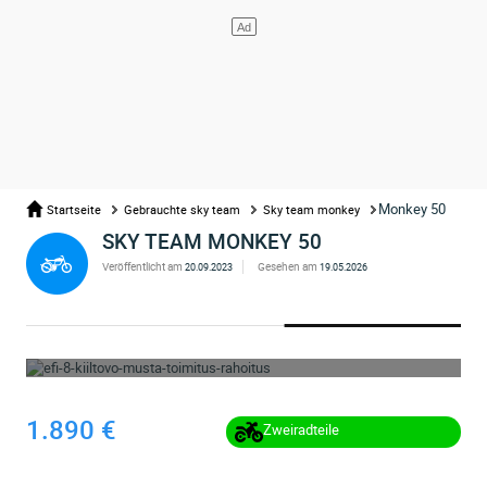
Monkey 50
Startseite
Gebrauchte sky team
Sky team monkey
SKY TEAM MONKEY 50
Veröffentlicht am
Gesehen am
20.09.2023
19.05.2026
WHOOPS ... DIE ANZEIGE WURDE ENTFERNT
1.890 €
Zweiradteile