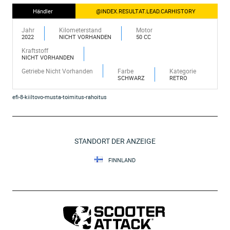
Händler
@INDEX.RESULTAT.LEAD.CARHISTORY
Jahr
Kilometerstand
Motor
2022
NICHT VORHANDEN
50 CC
Kraftstoff
NICHT VORHANDEN
Getriebe Nicht Vorhanden
Farbe
Kategorie
SCHWARZ
RETRO
efi-8-kiiltovo-musta-toimitus-rahoitus
STANDORT DER ANZEIGE
FINNLAND