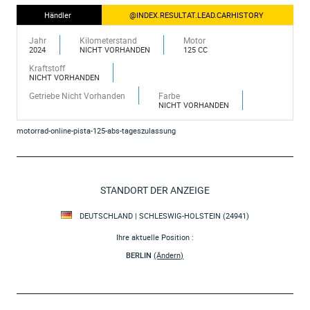
Händler
@INDEX.RESULTAT.LEAD.CARHISTORY
Jahr
Kilometerstand
Motor
2024
NICHT VORHANDEN
125 CC
Kraftstoff
NICHT VORHANDEN
Getriebe Nicht Vorhanden
Farbe
NICHT VORHANDEN
motorrad-online-pista-125-abs-tageszulassung
STANDORT DER ANZEIGE
DEUTSCHLAND | SCHLESWIG-HOLSTEIN (24941)
Ihre aktuelle Position :
BERLIN
(Ändern)