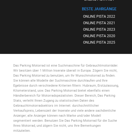
BESTE JAHRGÄNGE
ONLINE PISTA 2022
ONLINE PISTA 2021
ONLINE PISTA 2023
ONLINE PISTA 2020
ONLINE PISTA 2025
Das Parking Motorrad
ist eine Suchmaschine für Gebrauchtmotorräder.
Wir besitzen über 1 Million Inserate überall in Europa. Zögern Sie nicht,
Das Parking Motorrad
zu benutzen, um Ihr Wunschmotorrad zu finden.
Sie können alle Modelle der Suchmaschine durchlaufen und Ihre
Egebnisse durch verschiedene Kriterien filtern: Hubraum, Erstzulassung,
Kilometerstand, usw.
Das Parking Motorrad
bietet ebenfalls einen
Händlerbereich für Motorradspezialisten. Dieser Bereich,
Das Parking
Stats
, verleiht Ihnen Zugang zu statistischen Daten des
Gebrauchtmotorradsektors im Internet: durchschnittlicher
Verkaufspreis, Lebenszeit der Inserate und viele andere sachdienliche
Anzeiger; alle Anzeiger können nach Marke und/oder Modell
segmentiert werden. Benutzen Sie
Das Parking Motorrad
für die Suche
Ihres Motorrad, und zögern Sie nicht, uns Ihre Bemerkungen
mitzuteilen.