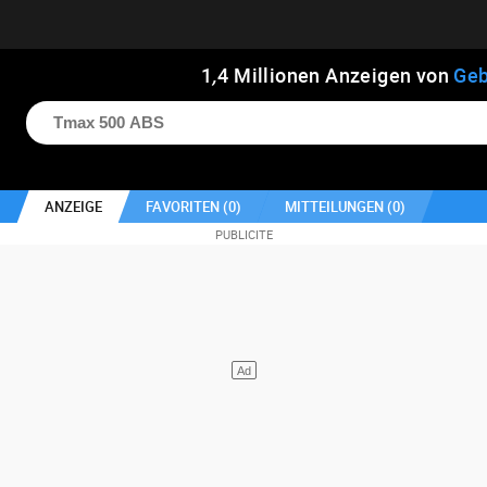
1
,
4
Millionen Anzeigen von
Geb
ANZEIGE
FAVORITEN (
0
)
MITTEILUNGEN (
0
)