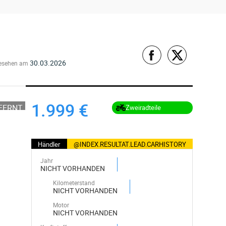
30.03.2026
esehen am
1.999 €
TFERNT
Zweiradteile
Händler
@INDEX.RESULTAT.LEAD.CARHISTORY
Jahr
NICHT VORHANDEN
Kilometerstand
NICHT VORHANDEN
Motor
NICHT VORHANDEN