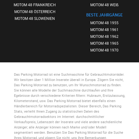
MOTOM 48 FRANKREICH
MOTOM 48 WEIß
MOTOM 48 ÖSTERREICH
BESTE JAHRGÄNGE
MOTOM 48 SLOWENIEN
MOTOM 48 1955
MOTOM 48 1961
MOTOM 48 1962
MOTOM 48 1965
MOTOM 48 1970
Das Parking Motorrad
ist eine Suchmaschine für Gebrauchtmotorräder.
Wir besitzen über 1 Million Inserate überall in Europa. Zögern Sie nicht,
Das Parking Motorrad
zu benutzen, um Ihr Wunschmotorrad zu finden.
Sie können alle Modelle der Suchmaschine durchlaufen und Ihre
Egebnisse durch verschiedene Kriterien filtern: Hubraum, Erstzulassung,
Kilometerstand, usw.
Das Parking Motorrad
bietet ebenfalls einen
Händlerbereich für Motorradspezialisten. Dieser Bereich,
Das Parking
Stats
, verleiht Ihnen Zugang zu statistischen Daten des
Gebrauchtmotorradsektors im Internet: durchschnittlicher
Verkaufspreis, Lebenszeit der Inserate und viele andere sachdienliche
Anzeiger; alle Anzeiger können nach Marke und/oder Modell
segmentiert werden. Benutzen Sie
Das Parking Motorrad
für die Suche
Ihres Motorrad, und zögern Sie nicht, uns Ihre Bemerkungen