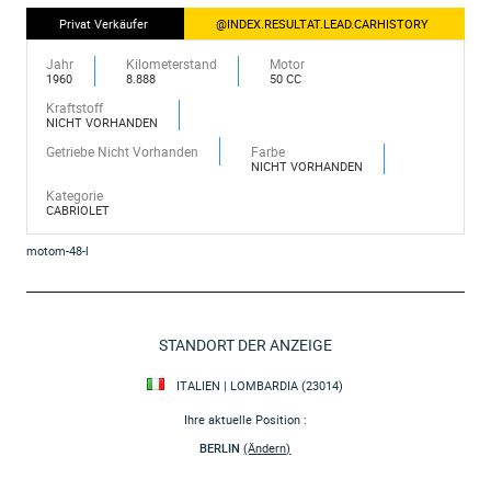
Privat Verkäufer
@INDEX.RESULTAT.LEAD.CARHISTORY
Jahr
Kilometerstand
Motor
1960
8.888
50 CC
Kraftstoff
NICHT VORHANDEN
Getriebe Nicht Vorhanden
Farbe
NICHT VORHANDEN
Kategorie
CABRIOLET
motom-48-l
STANDORT DER ANZEIGE
ITALIEN | LOMBARDIA (23014)
Ihre aktuelle Position :
BERLIN
(Ändern)