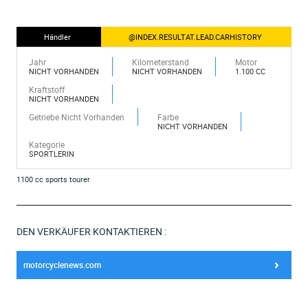
Händler
@INDEX.RESULTAT.LEAD.CARHISTORY
Jahr
Kilometerstand
Motor
NICHT VORHANDEN
NICHT VORHANDEN
1.100 CC
Kraftstoff
NICHT VORHANDEN
Getriebe Nicht Vorhanden
Farbe
NICHT VORHANDEN
Kategorie
SPORTLERIN
1100 cc sports tourer
DEN VERKÄUFER KONTAKTIEREN :
motorcyclenews.com