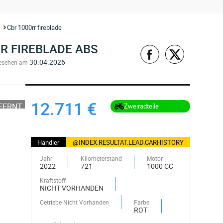
Cbr 1000rr fireblade
R FIREBLADE ABS
30.04.2026
esehen am
12.711 €
TFERNT
Zweiradteile
Händler
@INDEX.RESULTAT.LEAD.CARHISTORY
Jahr
Kilometerstand
Motor
2022
721
1000 CC
Kraftstoff
NICHT VORHANDEN
Getriebe Nicht Vorhanden
Farbe
ROT