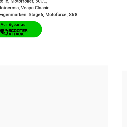
eile, Motorroller, 50CC,
otocross, Vespa Classic
d Eigenmarken: Stage6, Motoforce, Str8
Verfügbar auf