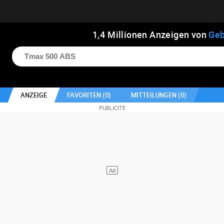
1
,
4
Millionen Anzeigen von
Geb
ANZEIGE
FAVORITEN (
0
)
MITTEILUNGEN (
0
)