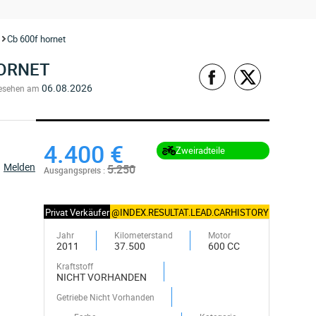
Cb 600f hornet
HORNET
06.08.2026
esehen am
4.400 €
Zweiradteile
Melden
5.250
Ausgangspreis :
Privat Verkäufer
@INDEX.RESULTAT.LEAD.CARHISTORY
Jahr
Kilometerstand
Motor
2011
37.500
600 CC
Kraftstoff
NICHT VORHANDEN
Getriebe Nicht Vorhanden