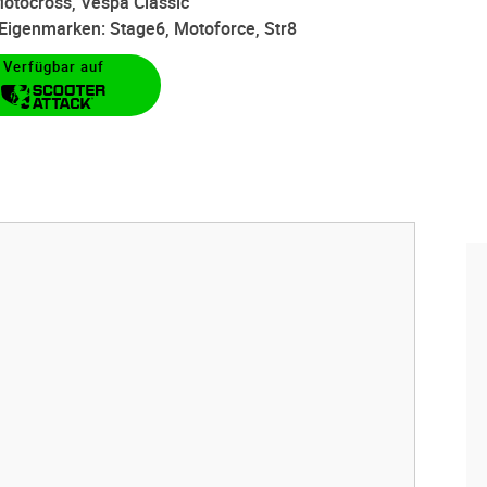
otocross, Vespa Classic
d Eigenmarken: Stage6, Motoforce, Str8
Verfügbar auf