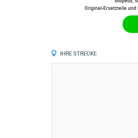
Mopeds, M
Original-Ersatzteile un
IHRE STRECKE