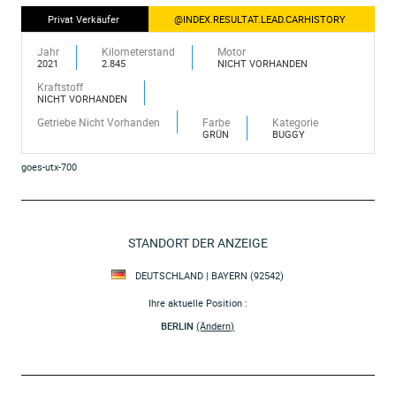
Privat Verkäufer
@INDEX.RESULTAT.LEAD.CARHISTORY
Jahr
Kilometerstand
Motor
2021
2.845
NICHT VORHANDEN
Kraftstoff
NICHT VORHANDEN
Getriebe Nicht Vorhanden
Farbe
Kategorie
GRÜN
BUGGY
goes-utx-700
STANDORT DER ANZEIGE
DEUTSCHLAND | BAYERN (92542)
Ihre aktuelle Position :
BERLIN
(Ändern)