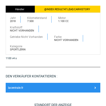
Händler
@INDEX.RESULTAT.LEAD.CARHISTORY
Jahr
Kilometerstand
Motor
2018
7.500
1.100 CC
Kraftstoff
NICHT VORHANDEN
Getriebe Nicht Vorhanden
Farbe
NICHT VORHANDEN
Kategorie
SPORTLERIN
1100 v4 s
DEN VERKÄUFER KONTAKTIEREN :
lacentrale.fr
STANDORT DER ANZEIGE