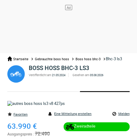
Bhc-3 ls3
Startseite
Gebrauchte boss hoss
Boss hoss bhc-3
BOSS HOSS BHC-3 LS3
Veröffentlicht am
Gesehen am
21.05.2024
05.08.2026
Eine Mitteilung erstellen
Melden
Favoriten
63.990 €
Zweiradteile
72.490
Ausgangspreis :