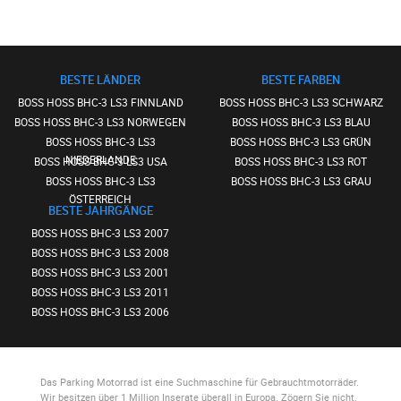
BESTE LÄNDER
BESTE FARBEN
BOSS HOSS BHC-3 LS3 FINNLAND
BOSS HOSS BHC-3 LS3 SCHWARZ
BOSS HOSS BHC-3 LS3 NORWEGEN
BOSS HOSS BHC-3 LS3 BLAU
BOSS HOSS BHC-3 LS3
BOSS HOSS BHC-3 LS3 GRÜN
NIEDERLANDE
BOSS HOSS BHC-3 LS3 USA
BOSS HOSS BHC-3 LS3 ROT
BOSS HOSS BHC-3 LS3
BOSS HOSS BHC-3 LS3 GRAU
ÖSTERREICH
BESTE JAHRGÄNGE
BOSS HOSS BHC-3 LS3 2007
BOSS HOSS BHC-3 LS3 2008
BOSS HOSS BHC-3 LS3 2001
BOSS HOSS BHC-3 LS3 2011
BOSS HOSS BHC-3 LS3 2006
Das Parking Motorrad
ist eine Suchmaschine für Gebrauchtmotorräder.
Wir besitzen über 1 Million Inserate überall in Europa. Zögern Sie nicht,