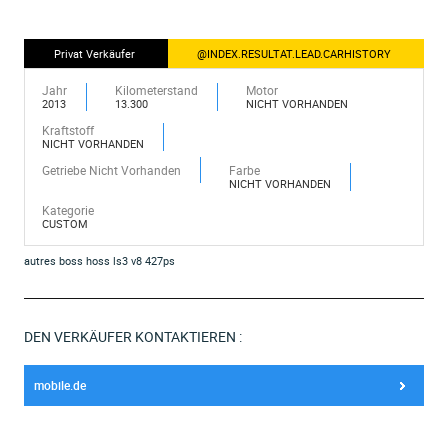
Privat Verkäufer
@INDEX.RESULTAT.LEAD.CARHISTORY
Jahr
Kilometerstand
Motor
2013
13.300
NICHT VORHANDEN
Kraftstoff
NICHT VORHANDEN
Getriebe Nicht Vorhanden
Farbe
NICHT VORHANDEN
Kategorie
CUSTOM
autres boss hoss ls3 v8 427ps
DEN VERKÄUFER KONTAKTIEREN :
mobile.de