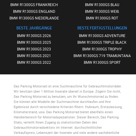
BMW R1300GS FRANKREICH
BMW R1300GS BLAU
BMW R1300GS ENGLAND
BMW R1300GS WEIß
BMW R1300GS NIEDERLANDE
BMW R1300GS ROT
BESTE JAHRGÄNGE
BESTE FERTIGSTELLUNGEN
BMW R1300GS 2026
BMW R1300GS ADVENTURE
BMW R1300GS 2025
BMW R1300GS TRIPLE BLACK
BMW R1300GS 2023
BMW R1300GS TROPHY
BMW R1300GS 2021
BMW R1300GS 719 TRAMUNTANA
BMW R1300GS 2022
BMW R1300GS SPORT
Das Parking Motorrad
ist eine Suchmaschine für Gebrauchtmotorräder.
Wir besitzen über 1 Million Inserate überall in Europa. Zögern Sie nicht,
Das Parking Motorrad
zu benutzen, um Ihr Wunschmotorrad zu finden.
Sie können alle Modelle der Suchmaschine durchlaufen und Ihre
Egebnisse durch verschiedene Kriterien filtern: Hubraum, Erstzulassung,
Kilometerstand, usw.
Das Parking Motorrad
bietet ebenfalls einen
Händlerbereich für Motorradspezialisten. Dieser Bereich,
Das Parking
Stats
, verleiht Ihnen Zugang zu statistischen Daten des
Gebrauchtmotorradsektors im Internet: durchschnittlicher
Verkaufspreis, Lebenszeit der Inserate und viele andere sachdienliche