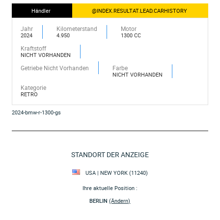
Händler
@INDEX.RESULTAT.LEAD.CARHISTORY
Jahr
Kilometerstand
Motor
2024
4.950
1300 CC
Kraftstoff
NICHT VORHANDEN
Getriebe Nicht Vorhanden
Farbe
NICHT VORHANDEN
Kategorie
RETRO
2024-bmw-r-1300-gs
STANDORT DER ANZEIGE
USA | NEW YORK (11240)
Ihre aktuelle Position :
BERLIN
(Ändern)