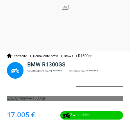
R1300gs
Startseite
Gebrauchte bmw
Bmw r
BMW R1300GS
Veröffentlicht am
Gesehen am
22.02.2026
16.07.2026
WHOOPS ... DIE ANZEIGE WURDE ENTFERNT
17.005 €
Zweiradteile