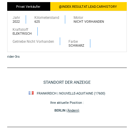
Privat Verkäufer
@INDEX.RESULTAT.LEAD.CARHISTORY
Jahr
Kilometerstand
Motor
2022
625
NICHT VORHANDEN
Kraftstoff
ELEKTRISCH
Getriebe Nicht Vorhanden
Farbe
SCHWARZ
rider-3rs
STANDORT DER ANZEIGE
FRANKREICH | NOUVELLE-AQUITAINE (17600)
Ihre aktuelle Position :
BERLIN
(Ändern)